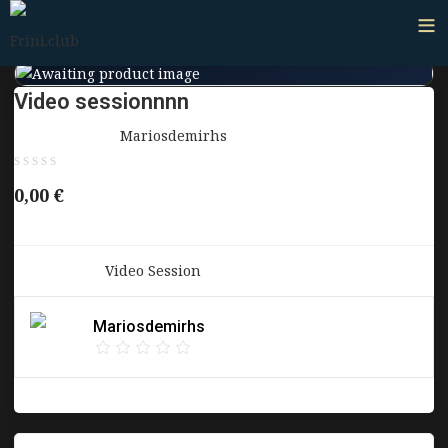
Video sessionnnn
Παρέχεται από:
Mariosdemirhs
0,00
€
Κατηγορία:
Video Session
Mariosdemirhs
Αναφορά κατάχρησης