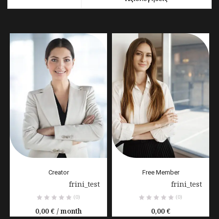
Creator
Free Member
Παρέχεται από:
frini_test
Παρέχεται από:
frini_test
(0)
(0)
0,00
€
/ month
0,00
€