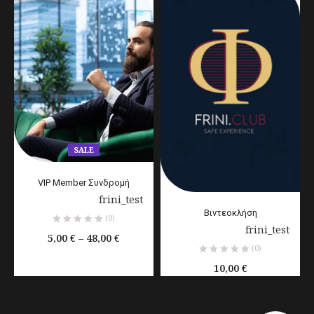
SALE
VIP Member Συνδρομή
Παρέχεται από:
frini_test
Βιντεοκλήση
(0)
Παρέχεται από:
frini_test
5,00
€
–
48,00
€
(0)
10,00
€